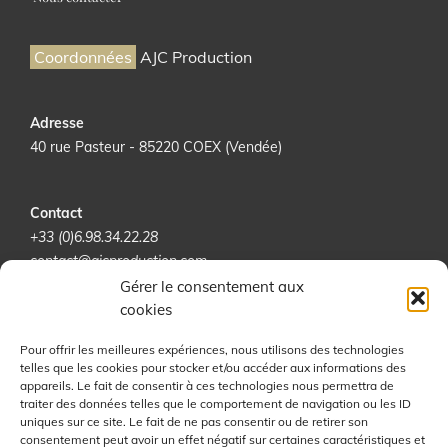
Coordonnées
AJC Production
Adresse
40 rue Pasteur - 85220 COEX (Vendée)
Contact
+33 (0)6.98.34.22.28
contact@ajcproduction.com
Gérer le consentement aux
cookies
RÉSEAUX SOCIAUX
Pour offrir les meilleures expériences, nous utilisons des technologies
telles que les cookies pour stocker et/ou accéder aux informations des
appareils. Le fait de consentir à ces technologies nous permettra de
traiter des données telles que le comportement de navigation ou les ID
uniques sur ce site. Le fait de ne pas consentir ou de retirer son
consentement peut avoir un effet négatif sur certaines caractéristiques et