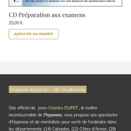
CD Préparation aux examens
25,00
€
AJOUTER AU PANIER
Hypnose Intégrale - AJC Production
Site officiel de
Jean-Charles DUPET
, le maître
incontournable de
l'hypnose
, vous propose ses spectacles
d'Hypnose et de mentaliste pour sortir de l'ordinaire dans
les départements :(14) Calvados, (22) Côtes d'Armor, (29)