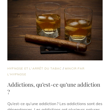
CAT
HYPNOSE ET L'ARRÊT DU TABAC
/
MINCIR PAR
LINKS
L'HYPNOSE
Addictions, qu’est-ce qu’une addiction
?
Qu’est-ce qu’une addiction ? Les addictions sont des
dépendances. Les addictions ont plusieurs natures