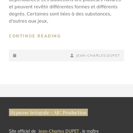
et peuvent revêtir différentes formes et différents
degrés. Certaines sont liées à des substances,
d’autres aux jeux,
ADDICTIONS,
CONTINUE READING
QU’EST-
CE
POSTED-
QU’UNE
BY
BYLINE
JEAN-CHARLES DUPET
ADDICTION
ON
LINE
?
Hypnose Intégrale - AJC Production
Site officiel de
Jean-Charles DUPET
, le maître