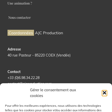
Une animation ?
Nous contacter
Coordonnées
AJC Production
Adresse
40 rue Pasteur - 85220 COEX (Vendée)
Contact
+33 (0)6.98.34.22.28
contact@ajcproduction.com
Gérer le consentement aux
cookies
RÉSEAUX SOCIAUX
Pour offrir les meilleures expériences, nous utilisons des technologies
telles que les cookies pour stocker et/ou accéder aux informations des